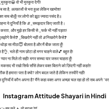
ुस्कुरा😀 वो भी मुस्कुरा देगी!
ब सा है, अल्फ़ाजों से भरा हुआ लेकिन खामोश!
्त सच बोलूँ! पर लोगो को झूठ ज्यादा पसंद है॥
े रहना ये दुनियाँ है कि #_समझदार किए जाती है।
ं करता, और मुझे हर किसी से _फर्क भी नहीं पड़ता!
लझोगे कैसे❓ _बिखरोगे नहीं तो #निखरोगे कैसे❓
ई थोड़ा सा मीठा😇 बोलता है और मैं बीक जाता हूँ!
त है👌, भले ही नाम छोटा हो मगर चाहने वाले💕 बहुत है!
ा प्यार ना मिले तो सही! मगर सच्चा यार जरूर चाहता हूँ!
छ मकसद भी रखो सिर्फ साँसे लेकर वक्त बिताने को ज़िंदगी नहीं कहते!
ौक है हमारा! पता है क्यो? लोग बदल जाते है लेकिन तस्वीरें नहीं!
स दुनियाँ में कौन अपना है? मैंने कहा वक्त अगर अच्छा चल रहा हो तो सब अपने “व
Instagram Attitude Shayari in Hindi
 👉 हम करे 👦 तो बदला 👿