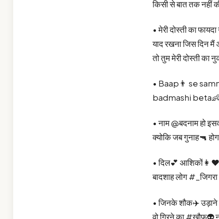
किसी से बात तक नहीं 
• मेरी दोस्ती का फायदा
याद रखना जिस दिन मै
तो तुम मेरी दोस्ती का 
• Baap👨 se sam
badmashi beta👶 
• नाम @बदनाम हो इसकी
क्योकि जब गुनाह🔫 होगा
• दिल💕 आशिकों👩❤️
बादशाह लोग #_जिगरा र
• जिनके शौक✈️ उड़ाने के
वो गिरने का #खौफ👽 न