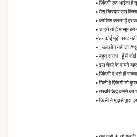
• ज़िंदगी एक आईना है तू म
• मेरा किरदार उस किता
• कोशिश करता हूँ हर वक
• चाहते तो है मासूम बन
• हर कोई मुझे पसंद नही
• _उलझोगे नहीं तो #सु
• बहुत सस्ता_ हूँ मैं को
• इस चेहरे के मायने बहु
• ज़िंदगी में भले ही सच्च
• मिली है ज़िंदगी तो कु
• तस्वीरें कैद करने का श
• किसी ने मूझसे पूछा इ
• तुम करो 👩 तो ग़लती