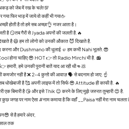
अकड़ को जेब में रख के चले!💯
 गया फिर भाड़ में जाये वो कहीं भी गया🖕
्छी होती है तो हमे सब अच्छा👌 नजर आता है।
 है 😏तब गैरों से Jyada अपनों की जलती है.🔥
िखाते है 😄 हम तो लोगो को उनकी औकात 😈 दिखाते है.
 करना और Dushmano की धुलाई 🤛 हम कभी Nahi भूलते.😎
 Cool होना चाहिए 😎 HOT 👉 तो Radio Mirchi भी है. 📻
ाँ👉 हमारी, हमे उनकी पुरानी बातें याद आ रही थी👊💩
ी कमजोर नही है ❌ 2-4 कुत्तो की आवाज़ 🗣️ से बदनाम हो जाए. ☝️
ब धोखेबाजी है 🥰 अपनी लाइफ में तो सिर्फ 😎 Attitude ही काफी है. 🔥
 एक बिमारी है 😘 और इसे Thik 😉 करने के लिए मुझे जरुरत तुम्हारी 😍 है.
 पर कुछ जगह पर नाम ऐसा #नाम कमाया है कि वहाँ __Paisa नहीं मेरा नाम चलता ह
 से है हमारे अंदर,
 2_साल तक