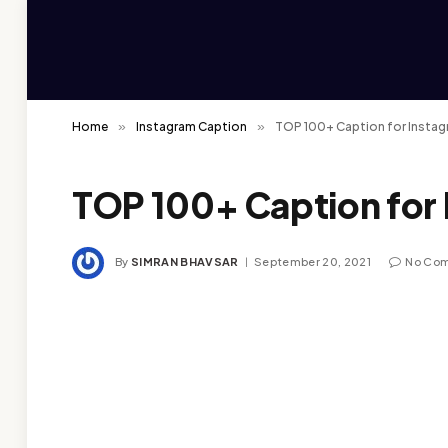
Home
»
Instagram Caption
»
TOP 100+ Caption for Instagr
TOP 100+ Caption for 
By
SIMRAN BHAVSAR
September 20, 2021
No Co