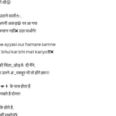
की थी😝
 उठाने वालों🖕,
ं अपनी अकड़💀 पर आ गया
नुकसान नहीं❌ उठा पाओगे!
ne ayyasi our hamare samne
bhul kar bhi mat kariyo❗❗❌
 चिंता_छोड़🤞 दी मैंने,
 उतने #_मशहूर भी तो होंगे हम!!!
👨 के पास होता है
खते है दोस्त!
 होते है,
हीं रखते!❎