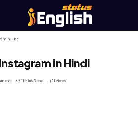
am in Hindi
Instagram in Hindi
mments
11 Mins Read
11
Views