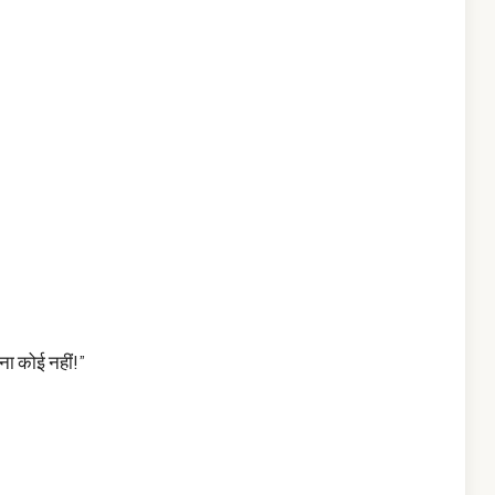
रना कोई नहीं!”