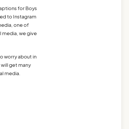
Captions for Boys
ted to Instagram
media, one of
l media, we give
to worry about in
 will get many
al media.