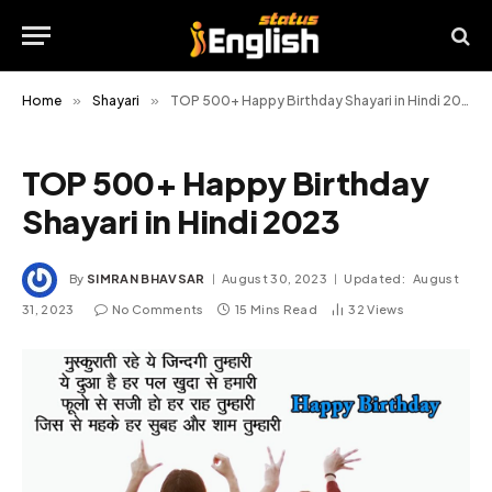
Home
»
Shayari
»
TOP 500+ Happy Birthday Shayari in Hindi 2023
TOP 500+ Happy Birthday
Shayari in Hindi 2023
By
SIMRAN BHAVSAR
August 30, 2023
Updated:
August
31, 2023
No Comments
15 Mins Read
32
Views