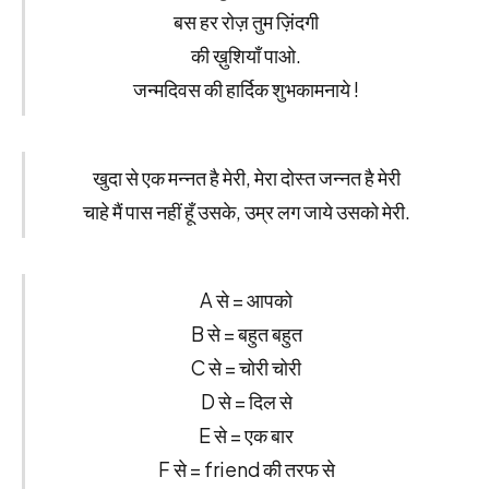
बस हर रोज़ तुम ज़िंदगी
की ख़ुशियाँ पाओ.
जन्मदिवस की हार्दिक शुभकामनाये !
खुदा से एक मन्नत है मेरी, मेरा दोस्त जन्नत है मेरी
चाहे मैं पास नहीं हूँ उसके, उम्र लग जाये उसको मेरी.
A से = आपको
B से = बहुत बहुत
C से = चोरी चोरी
D से = दिल से
E से = एक बार
F से = friend की तरफ से