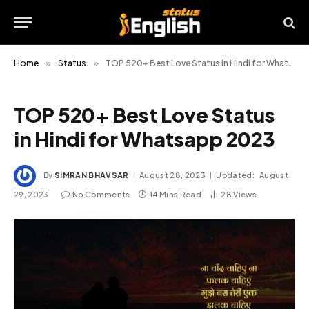
Home
»
Status
»
TOP 520+ Best Love Status in Hindi for Whatsapp 2023
TOP 520+ Best Love Status
in Hindi for Whatsapp 2023
By
SIMRAN BHAVSAR
August 28, 2023
Updated:
August
29, 2023
No Comments
14 Mins Read
28
Views