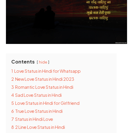
Contents
hide
1
Love Status in Hindi for Whatsapp
2
New Love Status in Hindi 2023
3
Romantic Love Status in Hindi
4
Sad Love Status in Hindi
5
Love Status in Hindi for Girlfriend
6
True Love Status in Hindi
7
Status in Hindi Love
8
2 Line Love Status in Hindi