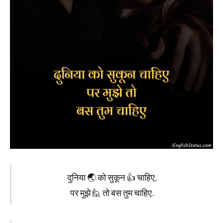
दुनिया 🌏 को सुकून 👍 चाहिए,
पर मुझे 🙋 तो बस तुम चाहिए.